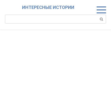
Skip
ИНТЕРЕСНЫЕ ИСТОРИИ
to
content
Search: