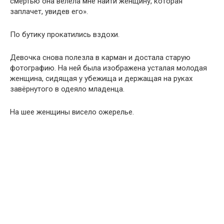
смертью она велела мне найти женщину, которая
заплачет, увидев его».
По бутику прокатились вздохи.
Девочка снова полезла в карман и достала старую
фотографию. На ней была изображена усталая молодая
женщина, сидящая у убежища и держащая на руках
завёрнутого в одеяло младенца.
На шее женщины висело ожерелье.