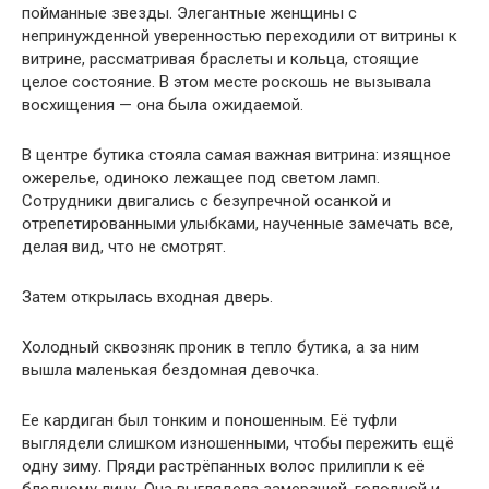
пойманные звезды. Элегантные женщины с
непринужденной уверенностью переходили от витрины к
витрине, рассматривая браслеты и кольца, стоящие
целое состояние. В этом месте роскошь не вызывала
восхищения — она была ожидаемой.
В центре бутика стояла самая важная витрина: изящное
ожерелье, одиноко лежащее под светом ламп.
Сотрудники двигались с безупречной осанкой и
отрепетированными улыбками, наученные замечать все,
делая вид, что не смотрят.
Затем открылась входная дверь.
Холодный сквозняк проник в тепло бутика, а за ним
вышла маленькая бездомная девочка.
Ее кардиган был тонким и поношенным. Её туфли
выглядели слишком изношенными, чтобы пережить ещё
одну зиму. Пряди растрёпанных волос прилипли к её
бледному лицу. Она выглядела замерзшей, голодной и