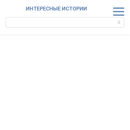
Skip
ИНТЕРЕСНЫЕ ИСТОРИИ
to
content
Search: