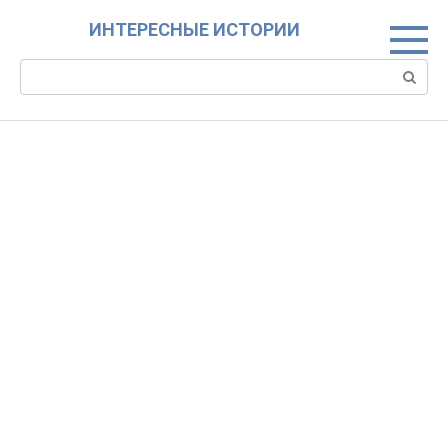
Skip
ИНТЕРЕСНЫЕ ИСТОРИИ
to
content
Search: