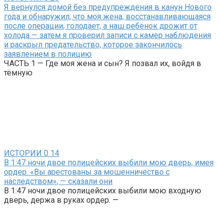
Я вернулся домой без предупреждения в канун Нового
года и обнаружил, что моя жена, восстанавливающаяся
после операции, голодает, а наш ребёнок дрожит от
холода — затем я проверил записи с камер наблюдения
и раскрыл предательство, которое закончилось
заявлением в полицию
ЧАСТЬ 1 — Где моя жена и сын? Я позвал их, войдя в
тёмную
ИСТОРИИ
0
14
В 1:47 ночи двое полицейских выбили мою дверь, имея
ордер. «Вы арестованы за мошенничество с
наследством», — сказали они
В 1:47 ночи двое полицейских выбили мою входную
дверь, держа в руках ордер. —