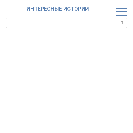
Skip
ИНТЕРЕСНЫЕ ИСТОРИИ
to
content
Search: