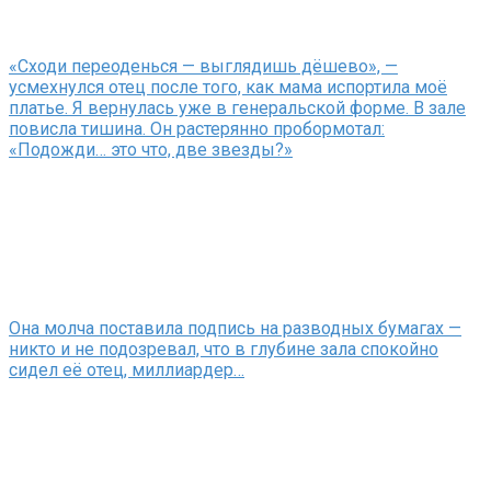
«Сходи переоденься — выглядишь дёшево», —
усмехнулся отец после того, как мама испортила моё
платье. Я вернулась уже в генеральской форме. В зале
повисла тишина. Он растерянно пробормотал:
«Подожди… это что, две звезды?»
Она молча поставила подпись на разводных бумагах —
никто и не подозревал, что в глубине зала спокойно
сидел её отец, миллиардер…