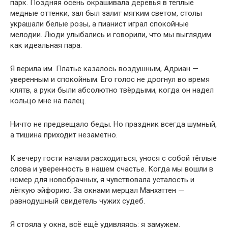
парк. Поздняя осень окрашивала деревья в тёплые
медные оттенки, зал был залит мягким светом, столы
украшали белые розы, а пианист играл спокойные
мелодии. Люди улыбались и говорили, что мы выглядим
как идеальная пара.
Я верила им. Платье казалось воздушным, Адриан —
уверенным и спокойным. Его голос не дрогнул во время
клятв, а руки были абсолютно твёрдыми, когда он надел
кольцо мне на палец.
Ничто не предвещало беды. Но праздник всегда шумный,
а тишина приходит незаметно.
К вечеру гости начали расходиться, унося с собой тёплые
слова и уверенность в нашем счастье. Когда мы вошли в
номер для новобрачных, я чувствовала усталость и
лёгкую эйфорию. За окнами мерцал Манхэттен —
равнодушный свидетель чужих судеб.
Я стояла у окна, всё ещё удивляясь: я замужем.