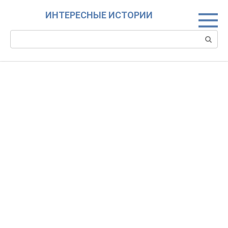
Skip
ИНТЕРЕСНЫЕ ИСТОРИИ
to
content
Search: