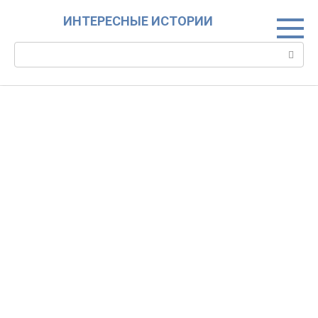
Skip
ИНТЕРЕСНЫЕ ИСТОРИИ
to
content
Search: