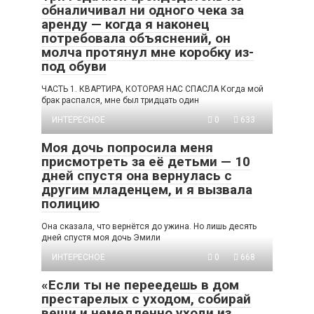
обналичивал ни одного чека за
аренду — когда я наконец
потребовала объяснений, он
молча протянул мне коробку из-
под обуви
ЧАСТЬ 1. КВАРТИРА, КОТОРАЯ НАС СПАСЛА Когда мой
брак распался, мне был тридцать один
ИНТЕРЕСНОЕ
0
633
Моя дочь попросила меня
присмотреть за её детьми — 10
дней спустя она вернулась с
другим младенцем, и я вызвала
полицию
Она сказала, что вернётся до ужина. Но лишь десять
дней спустя моя дочь Эмили
ИНТЕРЕСНОЕ
0
668
«Если ты не переедешь в дом
престарелых с уходом, собирай
вещи и немедленно уходи из