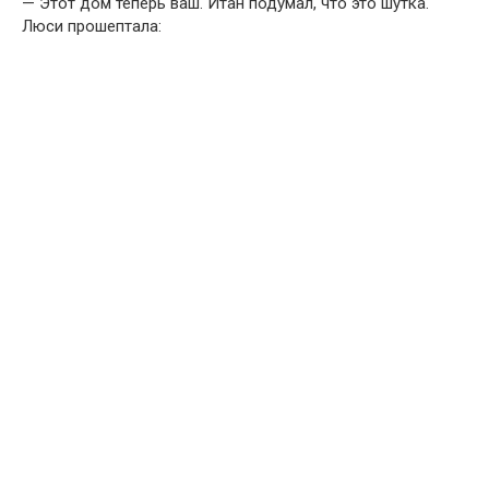
— Этот дом теперь ваш. Итан подумал, что это шутка.
Люси прошептала: