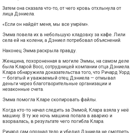
Затем она сказала что-то, от чего кровь отхлынула от
лица Дэниела.
«Если он найдёт меня, мы все умрём».
Эмма повела их в небольшую кладовку за кафе. Лили
села ей на колени, а Дэниел потребовал объяснений.
Наконец Эмма раскрыла правду.
Женщина, похороненная в могиле Эммы, на самом деле
была Кларой Восс, сотрудницей компании отца Дэниела.
Клара обнаружила доказательства того, что Ричард Уорд
— богатый и уважаемый отец Дэниела — отмывал
деньги через благотворительные организации и
незаконные счета.
Эмма помогла Кларе скопировать файлы.
Когда кто-то начал следить за Эммой, Клара взяла у неё
машину. В ту же ночь машина попала в аварию и
взорвалась, в результате чего погибла Клара.
Ричард сам опознал тело и убедил Дэниела не смотреть