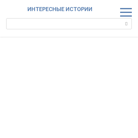
Skip
ИНТЕРЕСНЫЕ ИСТОРИИ
to
content
Search: