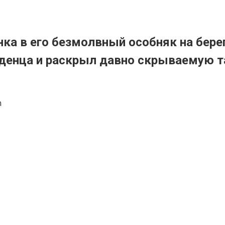
а в его безмолвный особняк на берегу
енца и раскрыл давно скрываемую тай
n