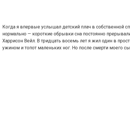
Когда я впервые услышал детский плач в собственной спа
нормально — короткие обрывки сна постоянно прерывали
Харрисон Вейл. В тридцать восемь лет я жил один в про
ужином и топот маленьких ног. Но после смерти моего с