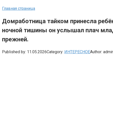
Главная страница
Домработница тайком принесла ребёнк
ночной тишины он услышал плач млад
прежней.
Published by:
11.05.2026
Category:
ИНТЕРЕСНОЕ
Author:
admi