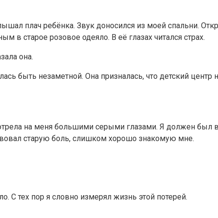
слышал плач ребёнка. Звук доносился из моей спальни. Отк
м в старое розовое одеяло. В её глазах читался страх.
зала она.
лась быть незаметной. Она призналась, что детский центр 
рела на меня большими серыми глазами. Я должен был воз
ствовал старую боль, слишком хорошо знакомую мне.
о. С тех пор я словно измерял жизнь этой потерей.