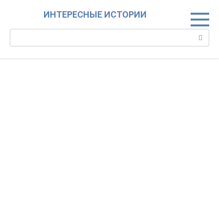
Skip
ИНТЕРЕСНЫЕ ИСТОРИИ
to
content
Search: