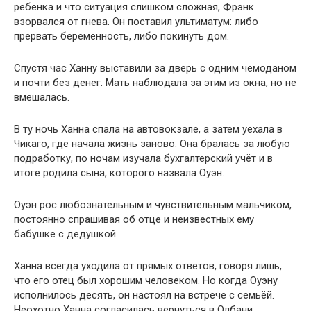
ребёнка и что ситуация слишком сложная, Фрэнк
взорвался от гнева. Он поставил ультиматум: либо
прервать беременность, либо покинуть дом.
Спустя час Ханну выставили за дверь с одним чемоданом
и почти без денег. Мать наблюдала за этим из окна, но не
вмешалась.
В ту ночь Ханна спала на автовокзале, а затем уехала в
Чикаго, где начала жизнь заново. Она бралась за любую
подработку, по ночам изучала бухгалтерский учёт и в
итоге родила сына, которого назвала Оуэн.
Оуэн рос любознательным и чувствительным мальчиком,
постоянно спрашивая об отце и неизвестных ему
бабушке с дедушкой.
Ханна всегда уходила от прямых ответов, говоря лишь,
что его отец был хорошим человеком. Но когда Оуэну
исполнилось десять, он настоял на встрече с семьёй.
Неохотно Ханна согласилась вернуться в Олбани.