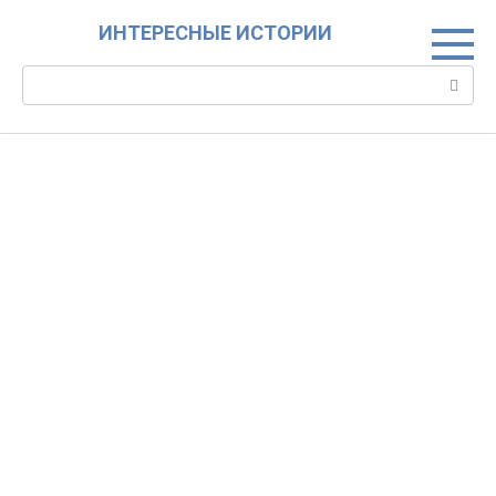
Skip
ИНТЕРЕСНЫЕ ИСТОРИИ
to
content
Search: