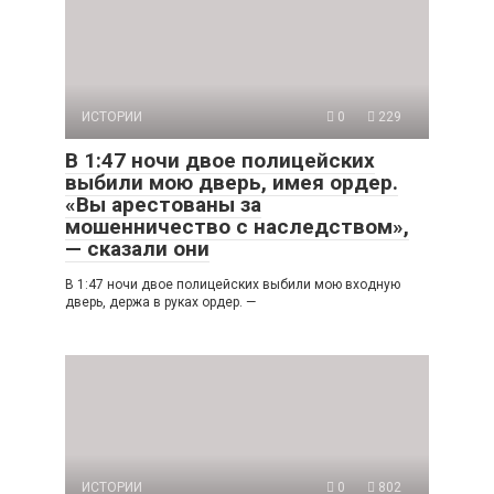
мошенничество с наследством»,
— сказали они
В 1:47 ночи двое полицейских выбили мою входную
дверь, держа в руках ордер. —
ИСТОРИИ
0
802
Мой зять унизил мою дочь на
глазах у всех в ресторане и
приказал ей опустить голову, пока
его мать смеялась. «Вот как
нужно воспитывать жену», —
сказала она
ЧАСТЬ 1 Мой зять схватил мою дочь за волосы посреди
переполненного ресторана и силой