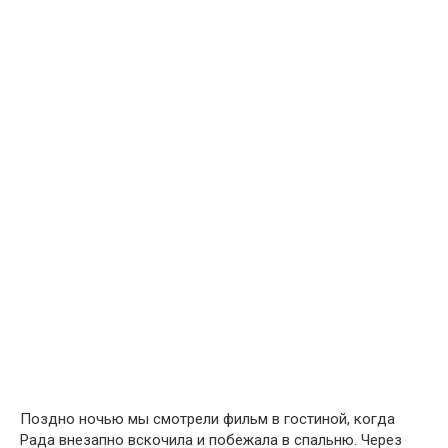
Поздно ночью мы смотрели фильм в гостиной, когда
Рада внезапно вскочила и побежала в спальню. Через
секунду мы услышали её яростный лай.
Когда мы вошли в комнату, она уже не просто смотрела
на стену — она начала царапать её лапами. Причём
делала это так настойчиво, что на обоях уже появились
заметные следы.
И тогда мой муж сказал:
— Если она целый месяц показывает на одно и то же