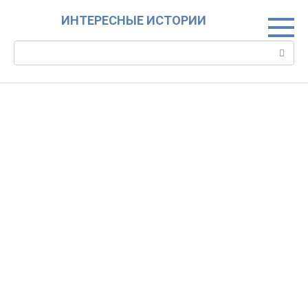
Skip
ИНТЕРЕСНЫЕ ИСТОРИИ
to
content
Search: