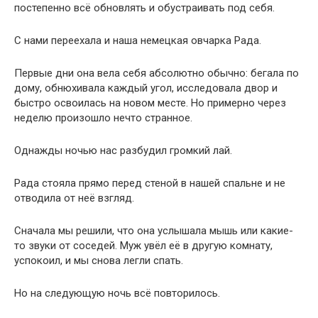
Однажды ночью нас разбудил громкий лай.
Рада стояла прямо перед стеной в нашей спальне и не
отводила от неё взгляд.
Сначала мы решили, что она услышала мышь или какие-
то звуки от соседей. Муж увёл её в другую комнату,
успокоил, и мы снова легли спать.
Но на следующую ночь всё повторилось.
Потом ещё раз. И ещё.
Каждую ночь примерно в одно и то же время собака
подходила к одной и той же стене возле нашей кровати и
пристально в неё смотрела.
Иногда она просто замирала на месте, а иногда начинала
так громко лаять, будто за стеной действительно кто-то
находился.