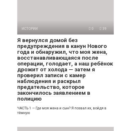
восстанавливающаяся после
операции, голодает, а наш ребёнок
дрожит от холода — затем я
проверил записи с камер
наблюдения и раскрыл
предательство, которое
закончилось заявлением в
полицию
ЧАСТЬ 1 — Где моя жена и сын? Я позвал их, войдя в
тёмную
ИСТОРИИ
0
229
В 1:47 ночи двое полицейских
выбили мою дверь, имея ордер.
«Вы арестованы за