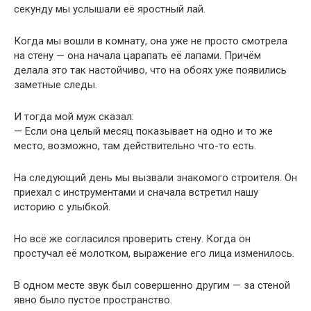
место, возможно, там действительно что-то есть.
На следующий день мы вызвали знакомого строителя. Он
приехал с инструментами и сначала встретил нашу
историю с улыбкой.
Но всё же согласился проверить стену. Когда он
простучал её молотком, выражение его лица изменилось.
В одном месте звук был совершенно другим — за стеной
явно было пустое пространство.
Мы решили вскрыть небольшой участок. Строитель
аккуратно снял часть гипсокартона, и за ним
действительно оказалось скрытое углубление.
Мы ожидали увидеть старую проводку, вентиляцию или
забытые строительные материалы.
Но внутри оказалось нечто совсем иное… нечто, чего мы