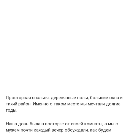
Просторная спальня, деревянные полы, большие окна и
тихий район. Именно о таком месте мы мечтали долгие
годы.
Наша дочь была в восторге от своей комнаты, а мы с
мужем почти каждый вечер обсуждали, как будем
постепенно всё обновлять и обустраивать под себя.
С нами переехала и наша немецкая овчарка Рада.
Первые дни она вела себя абсолютно обычно: бегала по
дому, обнюхивала каждый угол, исследовала двор и
быстро освоилась на новом месте. Но примерно через
неделю произошло нечто странное.