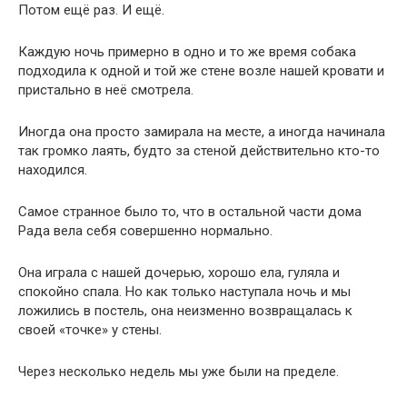
Самое странное было то, что в остальной части дома
Рада вела себя совершенно нормально.
Она играла с нашей дочерью, хорошо ела, гуляла и
спокойно спала. Но как только наступала ночь и мы
ложились в постель, она неизменно возвращалась к
своей «точке» у стены.
Через несколько недель мы уже были на пределе.
Мы почти перестали нормально спать. Муж несколько раз
тщательно осматривал стену, простукивал её и искал
следы насекомых или грызунов. Но ничего
подозрительного не находилось.
Мы даже вызвали специалиста по дезинсекции.
Он внимательно обследовал комнату и уверенно заявил,
что внутри стен нет никаких животных.