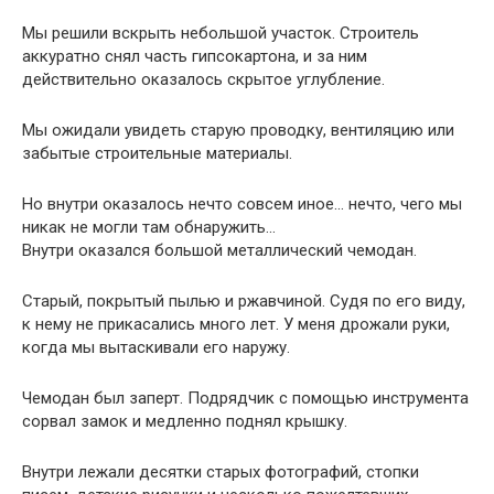
никак не могли там обнаружить…
Внутри оказался большой металлический чемодан.
Старый, покрытый пылью и ржавчиной. Судя по его виду,
к нему не прикасались много лет. У меня дрожали руки,
когда мы вытаскивали его наружу.
Чемодан был заперт. Подрядчик с помощью инструмента
сорвал замок и медленно поднял крышку.
Внутри лежали десятки старых фотографий, стопки
писем, детские рисунки и несколько пожелтевших
документов.
Мы облегчённо выдохнули.
Однако спустя несколько минут стало ясно, что история
на этом вовсе не заканчивается и выглядит куда более
странно, чем казалось сначала.