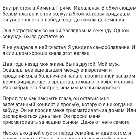
Внутри стояла Химена. Прямо. Идеальная. В облегающем
белом платье и с той полуулыбкой, которая придавала
ей уверенность в победе еще до начала церемонии.
Она встретилась со мной взглядом на секунду. Одной
секунды было достаточно.
Я не увидела в ней счастья. Я увидела самообладание. И
я слишком хорошо знала этот взгляд.
Два года назад моя жизнь была другой. Мой муж,
Освальд, все еще дышал между аппаратами и
прощаниями, в больничной палате, пропитанной запахом
дезинфицирующего средства, холодного кофе и страха.
Рак забрал его быстрее, чем мы могли смириться.
Перед тем как закрыть глаза, он оставил мне
запечатанный конверт и просьбу, которую я никогда не
забуду. Он не просил меня присматривать за домом. Или
распоряжаться деньгами. Он просил меня
присматривать за нашим сыном. Даже от него самого.
Несколько дней спустя, перед семейным адвокатом, я
поняла почему. Освальд не оставил после себя руины,