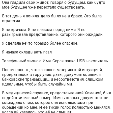
Она гладила свой живот, говоря о будущем, как будто
моё будущее уже перестало существовать.
В тот день я поняла: дело было не в браке. Это была
стратегия.
Я не кричала. Я не плакала перед ними. Я не
разыгрывала представление, которого они ожидали.
Я сделала нечто гораздо более опасное.
Я начала складывать пазл.
Телефонный звонок. Имя. Серая папка. USB-накопитель.
Постепенно то, что казалось материнской интуицией,
превратилось в гору улик: даты, документы, записи,
банковские транзакции… и несоответствия, слишком
идеальные, чтобы быть случайными.
В медицинской справке, предоставленной Хименой, был
недействительный номер. Имя в старых документах не
совпадало с тем, которое она использовала при
обращении ко мне. И её тихий голос полностью менялся,
когда ей казалось, что её не слышат.