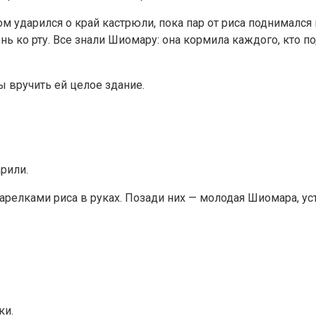
м ударился о край кастрюли, пока пар от риса поднимался 
ко рту. Все знали Шиомару: она кормила каждого, кто подх
ы вручить ей целое здание.
рили.
арелками риса в руках. Позади них — молодая Шиомара, уст
ки.