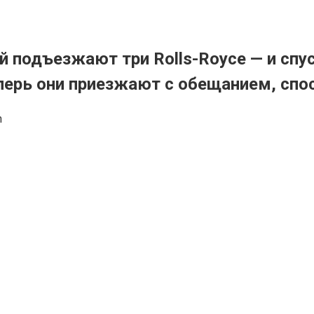
ой подъезжают три Rolls-Royce — и сп
еперь они приезжают с обещанием, спо
n