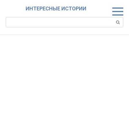
Skip
ИНТЕРЕСНЫЕ ИСТОРИИ
to
content
Search: