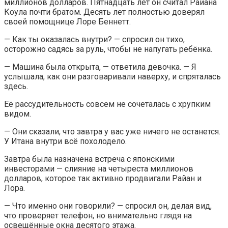
миллионов долларов. Пятнадцать лет он считал Райана
Коула почти братом. Десять лет полностью доверял
своей помощнице Лоре Беннетт.
— Как ты оказалась внутри? — спросил он тихо,
осторожно садясь за руль, чтобы не напугать ребёнка.
— Машина была открыта, — ответила девочка. — Я
услышала, как они разговаривали наверху, и спряталась
здесь.
Её рассудительность совсем не сочеталась с хрупким
видом.
— Они сказали, что завтра у вас уже ничего не останется.
У Итана внутри всё похолодело.
Завтра была назначена встреча с японскими
инвесторами — слияние на четыреста миллионов
долларов, которое так активно продвигали Райан и
Лора.
— Что именно они говорили? — спросил он, делая вид,
что проверяет телефон, но внимательно глядя на
освещённые окна десятого этажа.