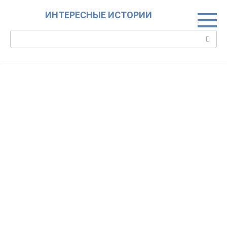
Skip
ИНТЕРЕСНЫЕ ИСТОРИИ
to
content
Search: