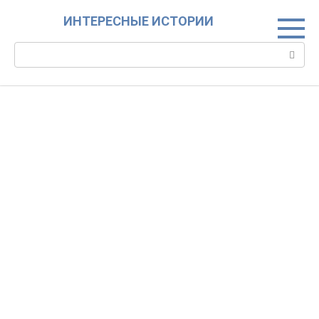
Skip
ИНТЕРЕСНЫЕ ИСТОРИИ
to
content
Search: