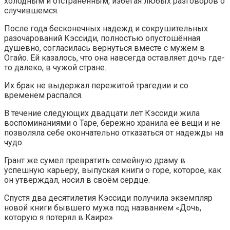
холодным и отстранённым, избегая любых разговоров о
случившемся.
После года бесконечных надежд и сокрушительных
разочарований Кэссиди, полностью опустошённая
душевно, согласилась вернуться вместе с мужем в
Огайо. Ей казалось, что она навсегда оставляет дочь где-
то далеко, в чужой стране.
Их брак не выдержал пережитой трагедии и со
временем распался.
В течение следующих двадцати лет Кэссиди жила
воспоминаниями о Таре, бережно хранила её вещи и не
позволяла себе окончательно отказаться от надежды на
чудо.
Грант же сумел превратить семейную драму в
успешную карьеру, выпуская книги о горе, которое, как
он утверждал, носил в своём сердце.
Спустя два десятилетия Кэссиди получила экземпляр
новой книги бывшего мужа под названием «Дочь,
которую я потерял в Каире».