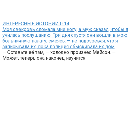
ИНТЕРЕСНЫЕ ИСТОРИИ
0
14
Моя свекровь сломала мне ногу, а муж сказал, чтобы я
училась послушанию. Три дня спустя они вошли в мою
больничную палату, смеясь, — не подозревая, что я
записывала их, пока полиция обыскивала их дом
— Оставьте её там, — холодно произнёс Мейсон. —
Может, теперь она наконец научится