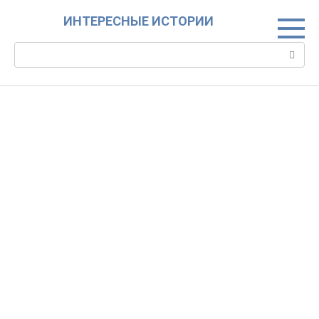
Skip
ИНТЕРЕСНЫЕ ИСТОРИИ
to
content
Search: