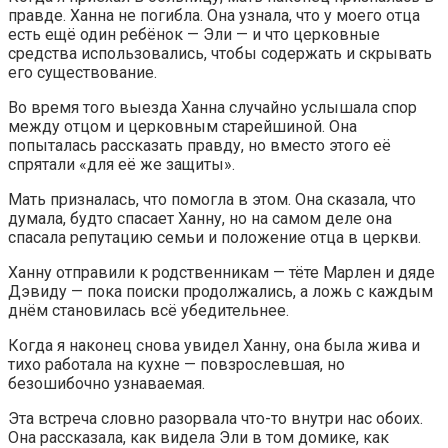
правде. Ханна не погибла. Она узнала, что у моего отца
есть ещё один ребёнок — Эли — и что церковные
средства использовались, чтобы содержать и скрывать
его существование.
Во время того выезда Ханна случайно услышала спор
между отцом и церковным старейшиной. Она
попыталась рассказать правду, но вместо этого её
спрятали «для её же защиты».
Мать призналась, что помогла в этом. Она сказала, что
думала, будто спасает Ханну, но на самом деле она
спасала репутацию семьи и положение отца в церкви.
Ханну отправили к родственникам — тёте Марлен и дяде
Дэвиду — пока поиски продолжались, а ложь с каждым
днём становилась всё убедительнее.
Когда я наконец снова увидел Ханну, она была жива и
тихо работала на кухне — повзрослевшая, но
безошибочно узнаваемая.
Эта встреча словно разорвала что-то внутри нас обоих.
Она рассказала, как видела Эли в том домике, как