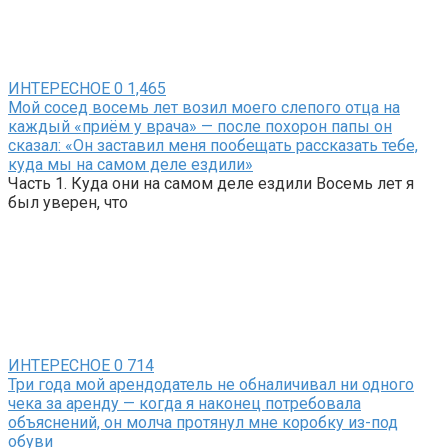
ИНТЕРЕСНОЕ
0
1,465
Мой сосед восемь лет возил моего слепого отца на
каждый «приём у врача» — после похорон папы он
сказал: «Он заставил меня пообещать рассказать тебе,
куда мы на самом деле ездили»
Часть 1. Куда они на самом деле ездили Восемь лет я
был уверен, что
ИНТЕРЕСНОЕ
0
714
Три года мой арендодатель не обналичивал ни одного
чека за аренду — когда я наконец потребовала
объяснений, он молча протянул мне коробку из-под
обуви