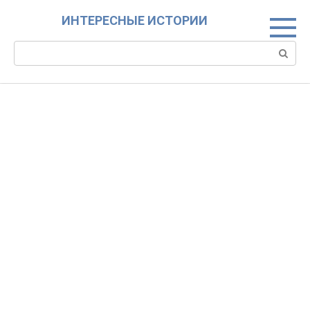
Skip
ИНТЕРЕСНЫЕ ИСТОРИИ
to
content
Search: