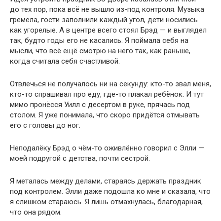
до тех пор, пока всё не вышло из-под контроля. Музыка
гремела, гости заполнили каждый угол, дети носились
как угорелые. А в центре всего стоял Брэд — и выглядел
так, будто годы его не касались. Я поймала себя на
мысли, что всё ещё смотрю на него так, как раньше,
когда считала себя счастливой.
Отвлечься не получалось ни на секунду: кто-то звал меня,
кто-то спрашивал про еду, где-то плакал ребёнок. И тут
мимо пронёсся Уилл с десертом в руке, прячась под
столом. Я уже понимала, что скоро придётся отмывать
его с головы до ног.
Неподалёку Брэд о чём-то оживлённо говорил с Элли —
моей подругой с детства, почти сестрой.
Я металась между делами, стараясь держать праздник
под контролем. Элли даже подошла ко мне и сказала, что
я слишком стараюсь. Я лишь отмахнулась, благодарная,
что она рядом.