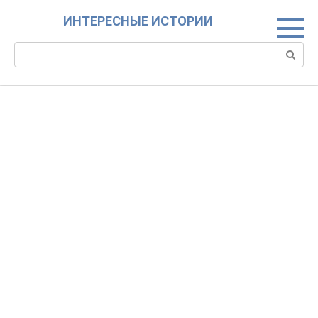
Skip
ИНТЕРЕСНЫЕ ИСТОРИИ
to
content
Search: