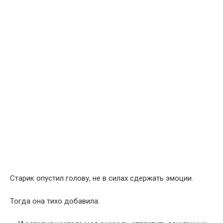
Старик опустил голову, не в силах сдержать эмоции.
Тогда она тихо добавила:
— И сегодня настала моя очередь отплатить вам тем же.
Прохожие с любопытством оглядывались на
трогательную сцену возле тележки.
Но ни он, ни она уже не замечали никого вокруг.
Пожилой продавец и когда-то бездомная девочка
крепко обняли друг друга.