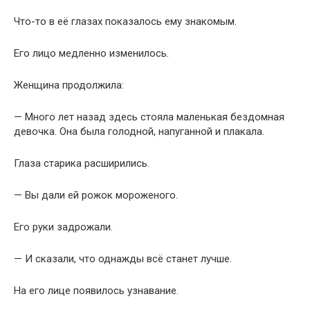
Глаза старика расширились.
— Вы дали ей рожок мороженого.
Его руки задрожали.
— И сказали, что однажды всё станет лучше.
На его лице появилось узнавание.
Конверт едва не выпал из пальцев.
Женщина кивнула.
— Я никогда этого не забывала.
Глаза продавца наполнились слезами.
Он смотрел на неё, не веря своим глазам.