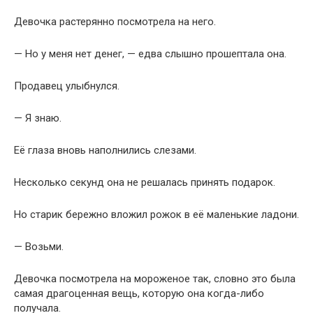
Её глаза вновь наполнились слезами.
Несколько секунд она не решалась принять подарок.
Но старик бережно вложил рожок в её маленькие ладони.
— Возьми.
Девочка посмотрела на мороженое так, словно это была
самая драгоценная вещь, которую она когда-либо
получала.
— Почему вы отдаёте его мне? — спросила она.
Улыбка старика стала ещё теплее.
— Потому что каждый человек заслуживает немного
доброты.
По её щеке скатилась слеза.