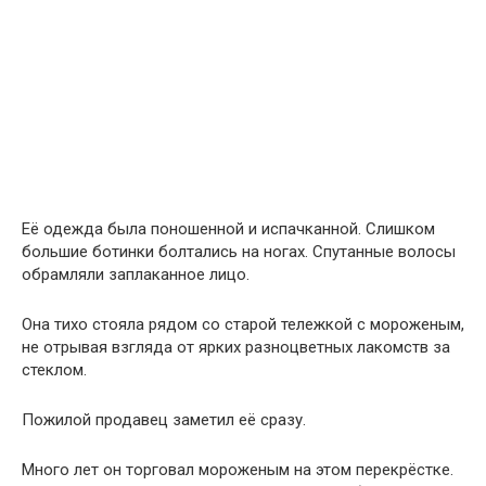
большие ботинки болтались на ногах. Спутанные волосы
обрамляли заплаканное лицо.
Она тихо стояла рядом со старой тележкой с мороженым,
не отрывая взгляда от ярких разноцветных лакомств за
стеклом.
Пожилой продавец заметил её сразу.
Много лет он торговал мороженым на этом перекрёстке.
За это время перед его глазами проходили богатые
бизнесмены, туристы, студенты и целые семьи. Но он
также научился распознавать голод с первого взгляда.
Девочка смотрела на мороженое совсем не так, как
обычно смотрят дети.
В её глазах не было восторга.
На лице не было улыбки.