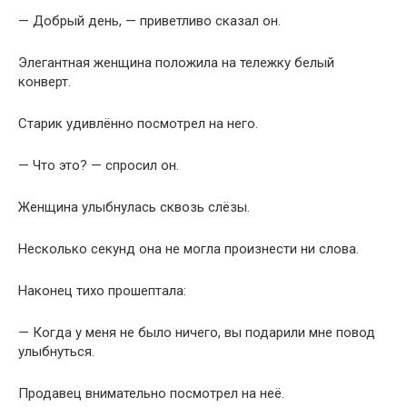
Женщина улыбнулась сквозь слёзы.
Несколько секунд она не могла произнести ни слова.
Наконец тихо прошептала:
— Когда у меня не было ничего, вы подарили мне повод
улыбнуться.
Продавец внимательно посмотрел на неё.
Что-то в её глазах показалось ему знакомым.
Его лицо медленно изменилось.
Женщина продолжила:
— Много лет назад здесь стояла маленькая бездомная
девочка. Она была голодной, напуганной и плакала.