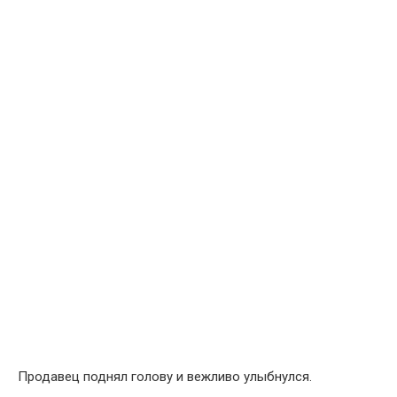
Продавец поднял голову и вежливо улыбнулся.
— Добрый день, — приветливо сказал он.
Элегантная женщина положила на тележку белый
конверт.
Старик удивлённо посмотрел на него.
— Что это? — спросил он.