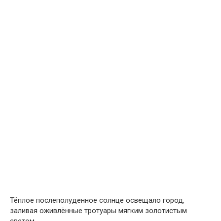
Тёплое послеполуденное солнце освещало город,
заливая оживлённые тротуары мягким золотистым
светом.
Люди спешили вдоль витрин магазинов, неся пакеты с
покупками и прохладительные напитки, настолько
поглощённые своими заботами, что не замечали
маленькую девочку, одиноко стоявшую на углу улицы.
На вид ей было не больше восьми лет.