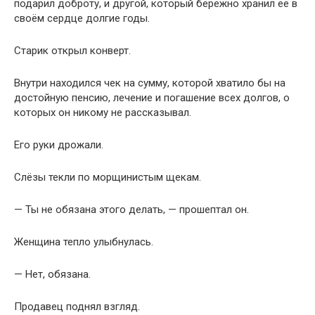
Слёзы текли по морщинистым щекам.
— Ты не обязана этого делать, — прошептал он.
Женщина тепло улыбнулась.
— Нет, обязана.
Продавец поднял взгляд.
— Почему?
Она осторожно взяла его за руку.
— Потому что тогда, когда никто не видел во мне
ценности, вы увидели.
По его лицу снова покатились слёзы.