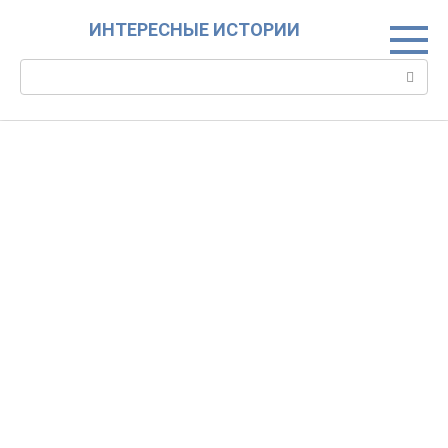
Skip
ИНТЕРЕСНЫЕ ИСТОРИИ
to
content
Search: