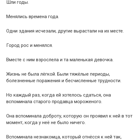
Жизнь не была лёгкой. Были тяжёлые периоды,
болезненные поражения и бесчисленные трудности.
Но каждый раз, когда ей хотелось сдаться, она
вспоминала старого продавца мороженого.
Она вспоминала доброту, которую он проявил к ней в тот
момент, когда у неё не было ничего.
Вспоминала незнакомца, который отнёсся к ней так,
словно её жизнь имела значение.
И каким-то образом это воспоминание всегда находило
в ней силы двигаться дальше.
Со временем, благодаря упорству, образованию и
неустанному труду, она смогла построить успешную
жизнь.
Получила стипендии.