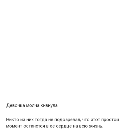
Девочка молча кивнула.
Никто из них тогда не подозревал, что этот простой
момент останется в её сердце на всю жизнь.
Шли годы.
Менялись времена года.
Одни здания исчезали, другие вырастали на их месте.
Город рос и менялся.
Вместе с ним взрослела и та маленькая девочка.