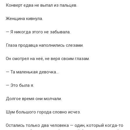
— Та маленькая девочка…
— Это была я.
Долгое время они молчали.
Шум большого города словно исчез.
Остались только два человека — один, который когда-то
подарил доброту, и другой, который бережно хранил её в
своём сердце долгие годы.
Старик открыл конверт.
Внутри находился чек на сумму, которой хватило бы на
достойную пенсию, лечение и погашение всех долгов, о
которых он никому не рассказывал.
Его руки дрожали.