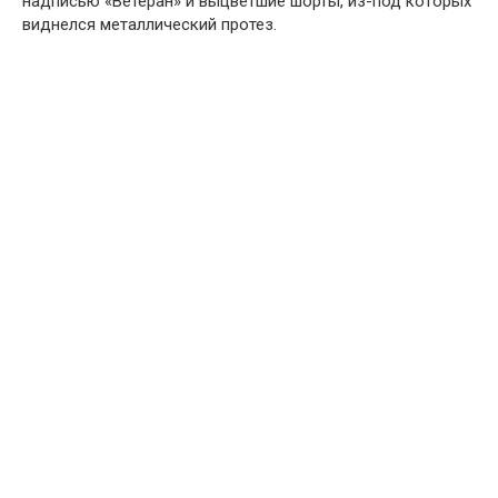
надписью «Ветеран» и выцветшие шорты, из-под которых
виднелся металлический протез.