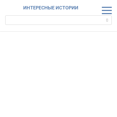
Skip
ИНТЕРЕСНЫЕ ИСТОРИИ
to
content
Search: