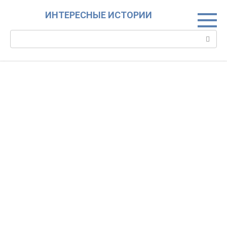
Skip
ИНТЕРЕСНЫЕ ИСТОРИИ
to
content
Search: