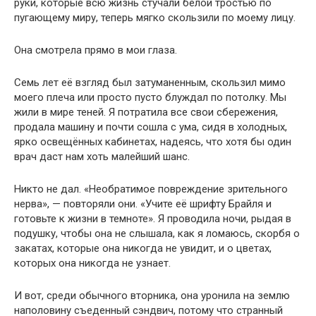
руки, которые всю жизнь стучали белой тростью по
пугающему миру, теперь мягко скользили по моему лицу.
Она смотрела прямо в мои глаза.
Семь лет её взгляд был затуманенным, скользил мимо
моего плеча или просто пусто блуждал по потолку. Мы
жили в мире теней. Я потратила все свои сбережения,
продала машину и почти сошла с ума, сидя в холодных,
ярко освещённых кабинетах, надеясь, что хотя бы один
врач даст нам хоть малейший шанс.
Никто не дал. «Необратимое повреждение зрительного
нерва», — повторяли они. «Учите её шрифту Брайля и
готовьте к жизни в темноте». Я проводила ночи, рыдая в
подушку, чтобы она не слышала, как я ломаюсь, скорбя о
закатах, которые она никогда не увидит, и о цветах,
которых она никогда не узнает.
И вот, среди обычного вторника, она уронила на землю
наполовину съеденный сэндвич, потому что странный