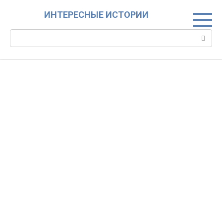
Skip
ИНТЕРЕСНЫЕ ИСТОРИИ
to
content
Search: