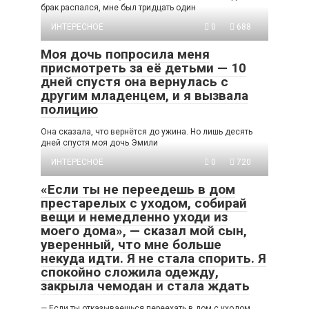
брак распался, мне был тридцать один
ИНТЕРЕСНОЕ
0
688
Моя дочь попросила меня
присмотреть за её детьми — 10
дней спустя она вернулась с
другим младенцем, и я вызвала
полицию
Она сказала, что вернётся до ужина. Но лишь десять
дней спустя моя дочь Эмили
ИНТЕРЕСНОЕ
0
720
«Если ты не переедешь в дом
престарелых с уходом, собирай
вещи и немедленно уходи из
моего дома», — сказал мой сын,
уверенный, что мне больше
некуда идти. Я не стала спорить. Я
спокойно сложила одежду,
закрыла чемодан и стала ждать
— Если ты отказываешься переехать в дом с уходом,