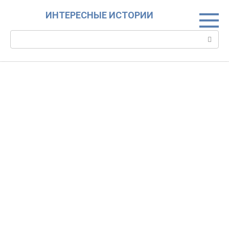
Skip
ИНТЕРЕСНЫЕ ИСТОРИИ
to
content
Search: