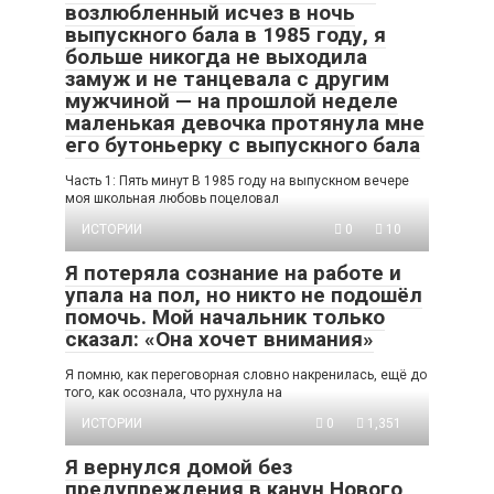
возлюбленный исчез в ночь
выпускного бала в 1985 году, я
больше никогда не выходила
замуж и не танцевала с другим
мужчиной — на прошлой неделе
маленькая девочка протянула мне
его бутоньерку с выпускного бала
Часть 1: Пять минут В 1985 году на выпускном вечере
моя школьная любовь поцеловал
ИСТОРИИ
0
10
Я потеряла сознание на работе и
упала на пол, но никто не подошёл
помочь. Мой начальник только
сказал: «Она хочет внимания»
Я помню, как переговорная словно накренилась, ещё до
того, как осознала, что рухнула на
ИСТОРИИ
0
1,351
Я вернулся домой без
предупреждения в канун Нового