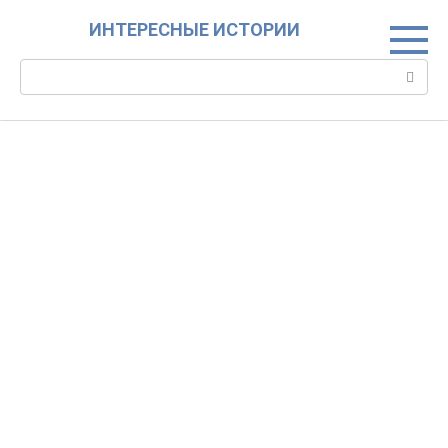
Skip
ИНТЕРЕСНЫЕ ИСТОРИИ
to
content
Search: