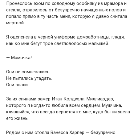
Пронеслось эхом по холодному особняку из мрамора и
стекла, отразилось от безупречно начищенных полов и
попало прямо в ту часть меня, которую я давно считала
мёртвой.
Я оцепенела в чёрной униформе домработницы, глядя,
как ко мне бегут трое светловолосых малышей.
— Мамочка!
Они не сомневались.
Не пытались угадать.
Они знали.
За их спинами замер Итан Колдуэлл. Миллиардер,
которого я когда-то любила всем сердцем. Мужчина,
клявшийся, что всегда вернётся ко мне, куда бы ни увела
его жизнь.
Рядом с ним стояла Ванесса Харпер — безупречно