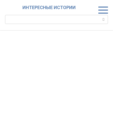
Skip
ИНТЕРЕСНЫЕ ИСТОРИИ
to
content
Search: