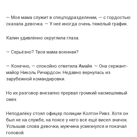
— Моя мама служит в спецподразделении, — с гордостью
сказала девочка. — У неё иногда очень тяжёлый график.
Калин удивлённо округлила глаза.
— Серьёзно? Твоя мама военная?
— Конечно, — спокойно ответила Амайя. — Она сержант-
майор Николь Ричардсон. Недавно вернулась из
зарубежной командировки.
Но их разговор внезапно прервал громкий насмешливый
смех.
Неподалёку стоял офицер полиции Колтон Ривз. Хотя он
был не на службе, на поясе у него всё ещё висел значок.
Услышав слова девочки, мужчина усмехнулся и покачал
головой.