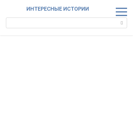
Skip
ИНТЕРЕСНЫЕ ИСТОРИИ
to
content
Search: