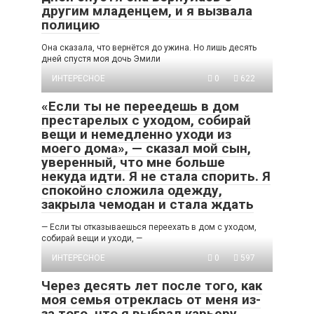
другим младенцем, и я вызвала
полицию
Она сказала, что вернётся до ужина. Но лишь десять
дней спустя моя дочь Эмили
ИНТЕРЕСНОЕ
0
622
«Если ты не переедешь в дом
престарелых с уходом, собирай
вещи и немедленно уходи из
моего дома», — сказал мой сын,
уверенный, что мне больше
некуда идти. Я не стала спорить. Я
спокойно сложила одежду,
закрыла чемодан и стала ждать
— Если ты отказываешься переехать в дом с уходом,
собирай вещи и уходи, —
ИНТЕРЕСНОЕ
0
597
Через десять лет после того, как
моя семья отреклась от меня из-
за того, что я выбрал карьеру