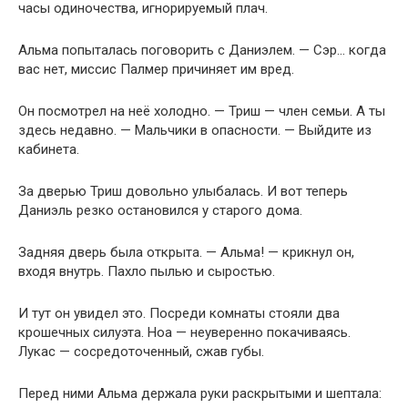
часы одиночества, игнорируемый плач.
Альма попыталась поговорить с Даниэлем. — Сэр… когда
вас нет, миссис Палмер причиняет им вред.
Он посмотрел на неё холодно. — Триш — член семьи. А ты
здесь недавно. — Мальчики в опасности. — Выйдите из
кабинета.
За дверью Триш довольно улыбалась. И вот теперь
Даниэль резко остановился у старого дома.
Задняя дверь была открыта. — Альма! — крикнул он,
входя внутрь. Пахло пылью и сыростью.
И тут он увидел это. Посреди комнаты стояли два
крошечных силуэта. Ноа — неуверенно покачиваясь.
Лукас — сосредоточенный, сжав губы.
Перед ними Альма держала руки раскрытыми и шептала: