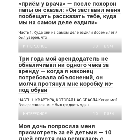
«приём у врача» — после похорон
папы он сказал: «Он заставил меня
пообещать рассказать тебе, куда
мы на самом деле ездили»
Часть 1. Куда они на самом деле ездили Восемь лет я
был уверен, что
ИНТЕРЕСНОЕ
0
541
Три года мой арендодатель не
обналичивал ни одного чека за
аренду — когда я наконец
потребовала объяснений, он
молча протянул мне коробку из-
под обуви
ЧАСТЬ 1. КВАРТИРА, КОТОРАЯ НАС СПАСЛА Когда мой
брак распался, мне был тридцать один
ИНТЕРЕСНОЕ
0
584
Моя дочь попросила меня
присмотреть за её детьми — 10
дней спустя она вернулась с