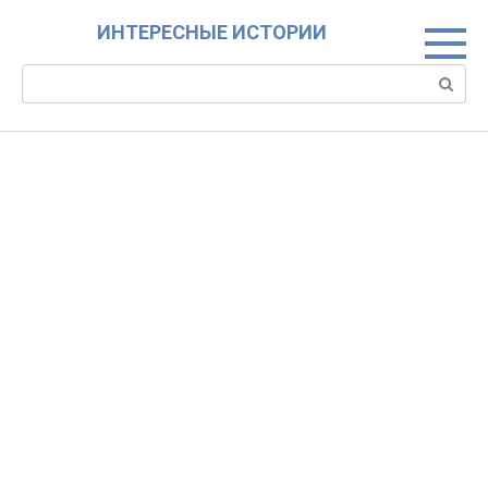
Skip
ИНТЕРЕСНЫЕ ИСТОРИИ
to
content
Search: