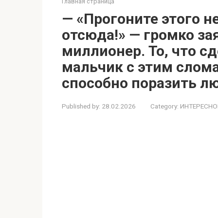
Главная страница
— «Прогоните этого н
отсюда!» — громко з
миллионер. То, что с
мальчик с этим слом
способно поразить л
Published by:
28.02.2026
Category:
ИНТЕРЕСНО