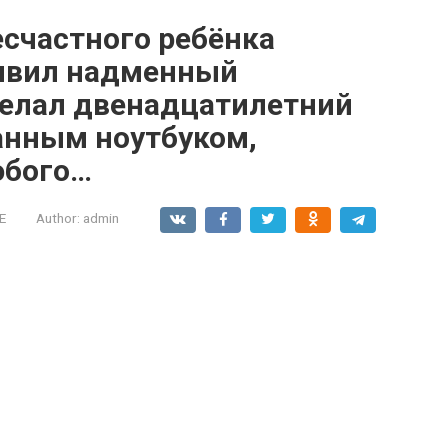
есчастного ребёнка
аявил надменный
делал двенадцатилетний
анным ноутбуком,
юбого…
Е
Author:
admin