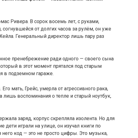
ас Ривера. В сорок восемь лет, с руками,
 согнувшейся от долгих часов за рулём, он уже
Хейла. Генеральный директор лишь пару раз
янное пренебрежение ради одного — своего сына
который в этот момент прятался под старым
я в подземном гараже.
Его мать, Грейс, умерла от агрессивного рака,
а лишь воспоминания о тепле и старый ноутбук,
держала заряд, корпус скрепляла изолента. Но для
е дети играли на улице, он изучал книги по
него код — это не просто цифры. Это музыка,