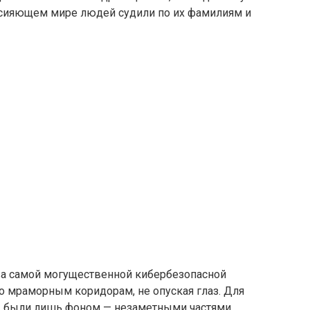
 сияющем мире людей судили по их фамилиям и
ва самой могущественной кибербезопасной
о мраморным коридорам, не опуская глаз. Для
ты были лишь фоном — незаметными частями