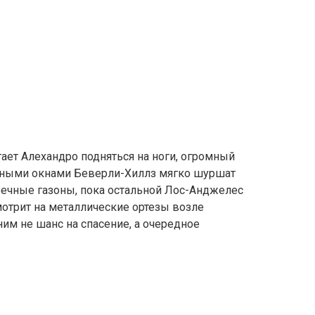
гает Алехандро подняться на ноги, огромный
амными окнами Беверли-Хиллз мягко шуршат
ечные газоны, пока остальной Лос-Анджелес
отрит на металлические ортезы возле
ним не шанс на спасение, а очередное