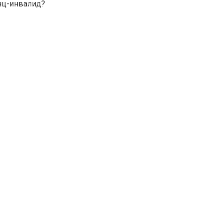
инц-инвалид?