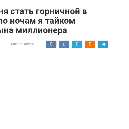
я стать горничной в
по ночам я тайком
сына миллионера
Е
Author:
admin