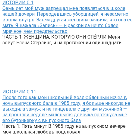
ИСТОРИИ
0
1
Семь лет мой муж запрещал мне появляться в школе
нашей дочери. Переодевшись уборщицей, я незаметно
вошла внутрь. Затем другая женщина заявила, что она её
мать. Я нажала «Запись» — и раскрыла нечто более
мрачное, чем предательство
ЧАСТЬ 1: ЖЕНЩИНА, КОТОРУЮ ОНИ СТЁРЛИ Меня
зовут Елена Стерлинг, и на протяжении одиннадцати
ИСТОРИИ
0
11
После того как мой школьный возлюбленный исчез в
ночь выпускного бала в 1985 году, я больше никогда не
выходила замуж и не танцевала с другим мужчиной —
на прошлой неделе маленькая девочка протянула мне
его бутоньерку с выпускного бала
Часть 1: Пять минут В 1985 году на выпускном вечере
моя школьная любовь поцеловал