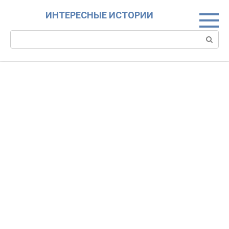
Skip
ИНТЕРЕСНЫЕ ИСТОРИИ
to
content
Search: