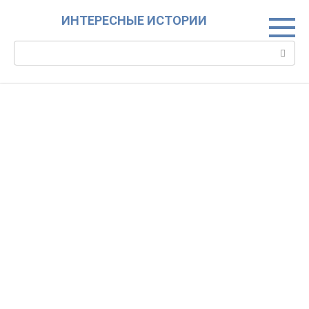
Skip
ИНТЕРЕСНЫЕ ИСТОРИИ
to
content
Search: