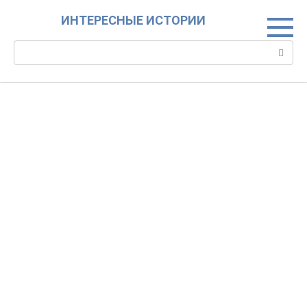
Skip
ИНТЕРЕСНЫЕ ИСТОРИИ
to
content
Search: