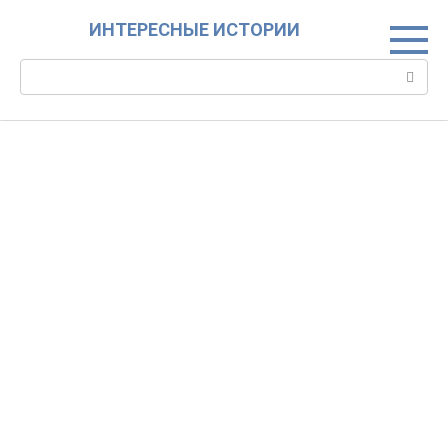
Skip
ИНТЕРЕСНЫЕ ИСТОРИИ
to
content
Search: