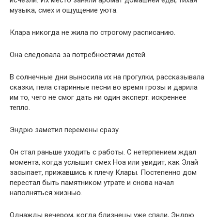
исчезли. Их место заняли аромат домашней еды, тихая
музыка, смех и ощущение уюта.
Клара никогда не жила по строгому расписанию.
Она следовала за потребностями детей.
В солнечные дни выносила их на прогулки, рассказывала
сказки, пела старинные песни во время грозы и дарила
им то, чего не смог дать ни один эксперт: искреннее
тепло.
Эндрю заметил перемены сразу.
Он стал раньше уходить с работы. С нетерпением ждал
момента, когда услышит смех Ноа или увидит, как Элай
засыпает, прижавшись к плечу Клары. Постепенно дом
перестал быть памятником утрате и снова начал
наполняться жизнью.
Однажды вечером, когда близнецы уже спали, Эндрю