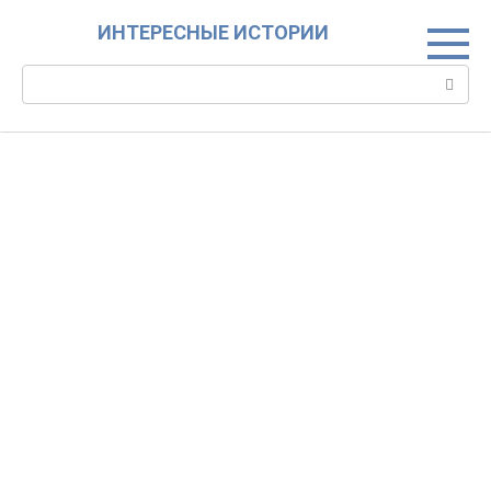
Skip
ИНТЕРЕСНЫЕ ИСТОРИИ
to
content
Search: