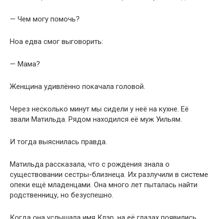
— Чем могу помочь?
Ноа едва смог выговорить:
— Мама?
Женщина удивлённо покачала головой.
Через несколько минут мы сидели у неё на кухне. Её
звали Матильда. Рядом находился её муж Уильям.
И тогда выяснилась правда.
Матильда рассказала, что с рождения знала о
существовании сестры-близнеца. Их разлучили в системе
опеки ещё младенцами. Она много лет пыталась найти
родственницу, но безуспешно.
Когда она услышала имя Клэр, на её глазах появились