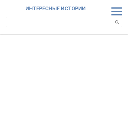
Skip
ИНТЕРЕСНЫЕ ИСТОРИИ
to
content
Search: