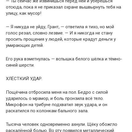
— Ты сейчас же извинишься перед ней и уберёшься
отсюда, пока я не приказал охране вышвырнуть тебя на
улицу, как мусор!
— Я никуда не уйду, Грант, — ответила я тихо, но мой
голос резал, словно лезвие. — И я никогда не стану
просить прощения у людей, которые крадут деньги у
умирающих детей.
Его рука взметнулась — вспышка белого шёлка и тёмно-
синей шерсти.
ХЛЁСТКИЙ УДАР.
Пощёчина отбросила меня на пол. Бедро с силой
ударилось о мрамор, и боль пронзила всё тело.
Микрофон на трибуне подхватил звук удара, и он
раскатился по колонкам бального зала.
Тысяча человек одновременно ахнули. Щёку обожгло
раскалённой болью. Во рту появился металлический