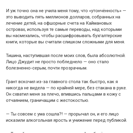
И уж точно она не учила меня тому, что «утончённость» —
это выводить пять миллионов долларов, собранных на
лечение детей, на офшорные счета на Каймановых
островах, используя те самые переводы, над которыми
вы насмехались, чтобы расшифровывать бухгалтерские
книги, которые вы считали слишком сложными для меня.
Тишина, наступившая после моих слов, была абсолютной.
Лицо Джудит не просто побледнело — оно стало
болезненно-серым, почти прозрачным.
Грант вскочил из-за главного стола так быстро, как я
никогда не видела — по крайней мере, без стакана в руке.
Он схватил меня за плечо, впившись пальцами в кожу с
отчаянием, граничащим с жестокостью.
— Ты совсем с ума сошла?! — прорычал он, и его лицо
исказили алкогольная ярость и унижение перед публикой.