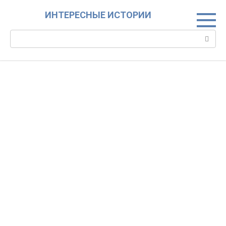
Skip
ИНТЕРЕСНЫЕ ИСТОРИИ
to
content
Search: