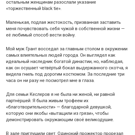
остальным женщинам разослали указание
«торжественный black tie».
Маленькая, подлая жестокость, призванная заставить
меня почувствовать себя чужой в собственной жизни —
её любимый способ вести войну.
Мой муж Грант восседал за главным столом в окружении
самых влиятельных людей города. Он выглядел как
идеальный наследник богатой династии, но, наблюдая,
как он осушает четвёртый бокал выдержанного скотча, я
видела гниль под дорогим костюмом. За последние три
часа он ни разу не посмотрел мне в глаза.
Для семьи Кеслеров я не была ни женой, ни равной
партнёршей. Я была живым трофеем их
«благотворительности» — благодарной девушкой,
которую они якобы «вытащили из грязи», чтобы
демонстрировать окружающим своё великодушие.
В зале приглушили свет. Одинокий прожектор прорезал