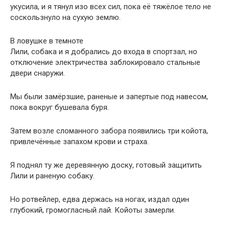
укусила, и я тянул изо всех сил, пока её тяжёлое тело не
соскользнуло на сухую землю.
В ловушке в темноте
Лили, собака и я добрались до входа в спортзал, но
отключение электричества заблокировало стальные
двери снаружи.
Мы были замёрзшие, раненые и запертые под навесом,
пока вокруг бушевала буря.
Затем возле сломанного забора появились три койота,
привлечённые запахом крови и страха.
Я поднял ту же деревянную доску, готовый защитить
Лили и раненую собаку.
Но ротвейлер, едва держась на ногах, издал один
глубокий, громогласный лай. Койоты замерли.