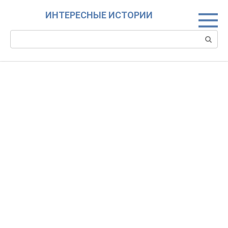
Skip
ИНТЕРЕСНЫЕ ИСТОРИИ
to
content
Search: