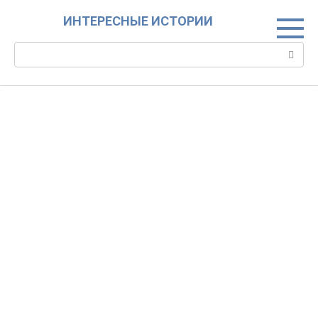
Skip
ИНТЕРЕСНЫЕ ИСТОРИИ
to
content
Search: