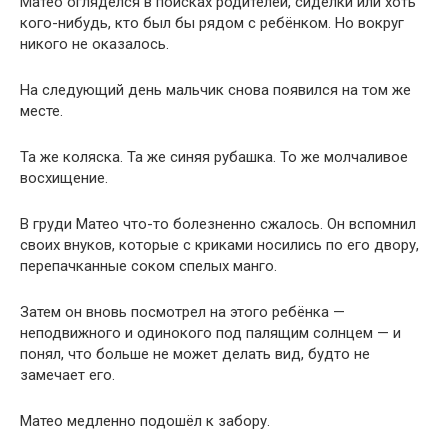
Матео огляделся в поисках родителей, сиделки или хоть
кого-нибудь, кто был бы рядом с ребёнком. Но вокруг
никого не оказалось.
На следующий день мальчик снова появился на том же
месте.
Та же коляска. Та же синяя рубашка. То же молчаливое
восхищение.
В груди Матео что-то болезненно сжалось. Он вспомнил
своих внуков, которые с криками носились по его двору,
перепачканные соком спелых манго.
Затем он вновь посмотрел на этого ребёнка —
неподвижного и одинокого под палящим солнцем — и
понял, что больше не может делать вид, будто не
замечает его.
Матео медленно подошёл к забору.