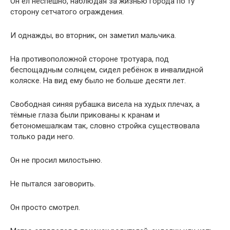
Он ел неспешно, наблюдая за жизнью города по ту
сторону сетчатого ограждения.
И однажды, во вторник, он заметил мальчика.
На противоположной стороне тротуара, под
беспощадным солнцем, сидел ребёнок в инвалидной
коляске. На вид ему было не больше десяти лет.
Свободная синяя рубашка висела на худых плечах, а
тёмные глаза были прикованы к кранам и
бетономешалкам так, словно стройка существовала
только ради него.
Он не просил милостыню.
Не пытался заговорить.
Он просто смотрел.