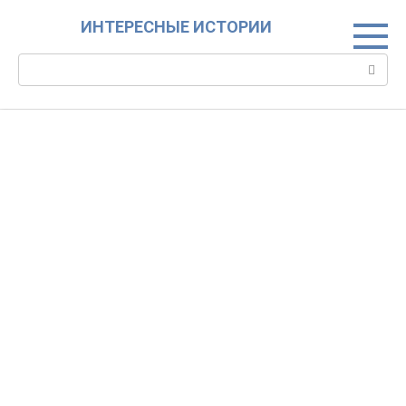
Skip
ИНТЕРЕСНЫЕ ИСТОРИИ
to
content
Search: