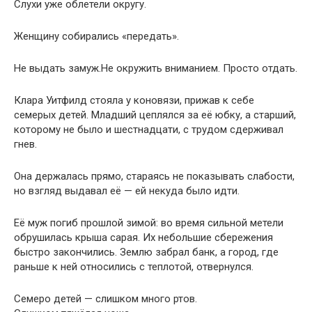
Слухи уже облетели округу.
Женщину собирались «передать».
Не выдать замуж.Не окружить вниманием. Просто отдать.
Клара Уитфилд стояла у коновязи, прижав к себе
семерых детей. Младший цеплялся за её юбку, а старший,
которому не было и шестнадцати, с трудом сдерживал
гнев.
Она держалась прямо, стараясь не показывать слабости,
но взгляд выдавал её — ей некуда было идти.
Её муж погиб прошлой зимой: во время сильной метели
обрушилась крыша сарая. Их небольшие сбережения
быстро закончились. Землю забрал банк, а город, где
раньше к ней относились с теплотой, отвернулся.
Семеро детей — слишком много ртов.