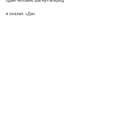
один человек шагнул вперёд
и сказал: «Да».