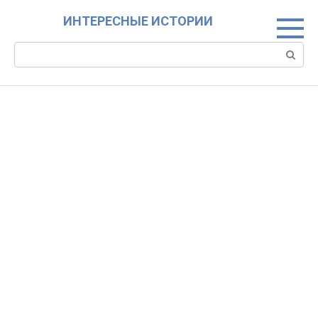
Skip
ИНТЕРЕСНЫЕ ИСТОРИИ
to
content
Search: