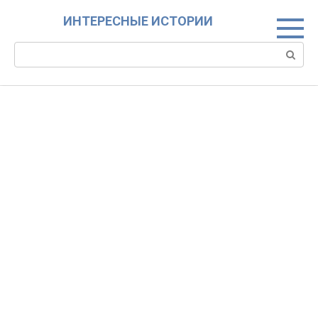
Skip
ИНТЕРЕСНЫЕ ИСТОРИИ
to
content
Search: