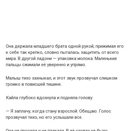
Она держала младшего брата одной рукой, прижимая его
к себе так крепко, словно пыталась защитить от всего
мира. В другой ладони — упаковка молока. Маленькие
пальцы сжимали её уверенно и упрямо.
Малыш тихо захныкал, и этот звук прозвучал слишком
громко в повисшей тишине.
Кайла глубоко вдохнула и подняла голову.
— Я заплачу, когда стану взрослой. Обещаю. Голос
прозвучал тихо, но его услышали все.
Она не просила и не плакала. В её словах не было