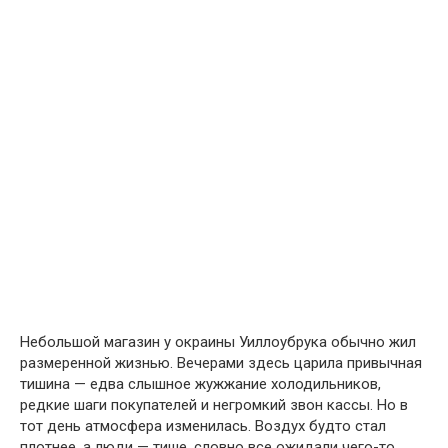
Небольшой магазин у окраины Уиллоубрука обычно жил
размеренной жизнью. Вечерами здесь царила привычная
тишина — едва слышное жужжание холодильников,
редкие шаги покупателей и негромкий звон кассы. Но в
тот день атмосфера изменилась. Воздух будто стал
плотнее, а люди — тише, словно все ожидали чего-то