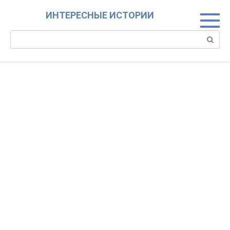
Skip
ИНТЕРЕСНЫЕ ИСТОРИИ
to
content
Search: